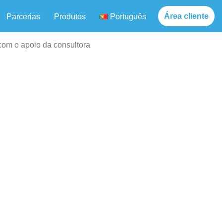
Área cliente
Parcerias
Produtos
Português
om o apoio da consultora