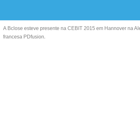
Avançar
para
A Bclose esteve presente na CEBIT 2015 em Hannover na Ale
o
francesa PDfusion.
conteúdo